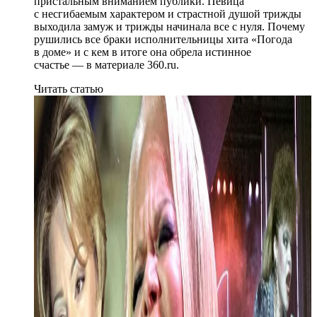
пристальным вниманием публики. Певица
с несгибаемым характером и страстной душой трижды
выходила замуж и трижды начинала все с нуля. Почему
рушились все браки исполнительницы хита «Погода
в доме» и с кем в итоге она обрела истинное
счастье — в материале 360.ru.
Читать статью