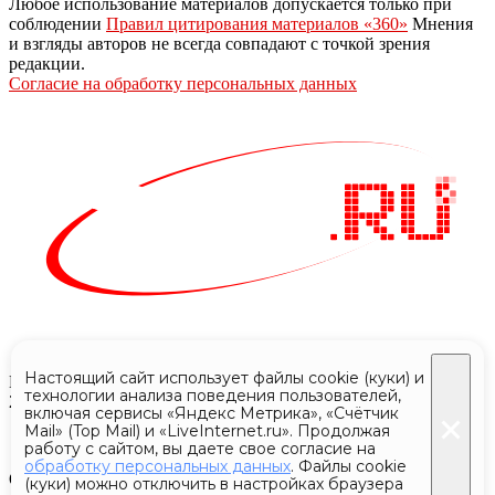
Любое использование материалов допускается только при
соблюдении
Правил цитирования материалов «360»
Мнения
и взгляды авторов не всегда совпадают с точкой зрения
редакции.
Согласие на обработку персональных данных
Настоящий сайт использует файлы cookie (куки) и
Все права защищены © АО «Телеканал 360»
технологии анализа поведения пользователей,
2024 - 2026
включая сервисы «Яндекс Метрика», «Счётчик
Mail» (Top Mail) и «LiveInternet.ru». Продолжая
работу с сайтом, вы даете свое согласие на
обработку персональных данных
. Файлы cookie
Отдельные публикации могут содержать информацию, не
(куки) можно отключить в настройках браузера