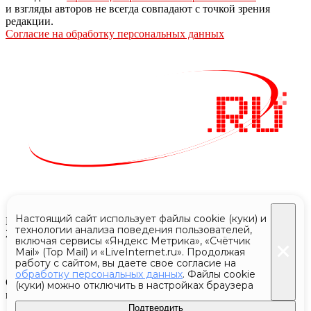
и взгляды авторов не всегда совпадают с точкой зрения
редакции.
Согласие на обработку персональных данных
Настоящий сайт использует файлы cookie (куки) и
Все права защищены © АО «Телеканал 360»
технологии анализа поведения пользователей,
2024 - 2026
включая сервисы «Яндекс Метрика», «Счётчик
Mail» (Top Mail) и «LiveInternet.ru». Продолжая
работу с сайтом, вы даете свое согласие на
обработку персональных данных
. Файлы cookie
Отдельные публикации могут содержать информацию, не
(куки) можно отключить в настройках браузера
предназначенную для пользователей до 18 лет
Подтвердить