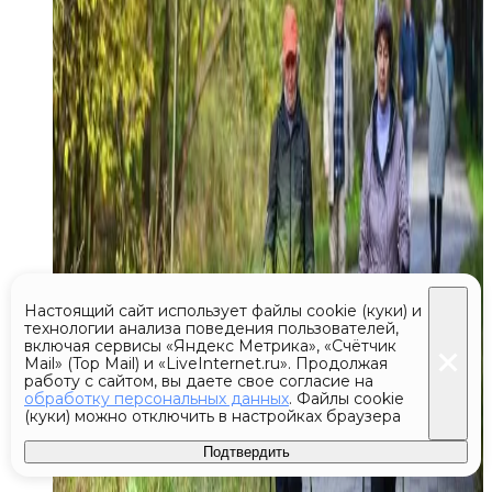
Настоящий сайт использует файлы cookie (куки) и
технологии анализа поведения пользователей,
включая сервисы «Яндекс Метрика», «Счётчик
Mail» (Top Mail) и «LiveInternet.ru». Продолжая
работу с сайтом, вы даете свое согласие на
обработку персональных данных
. Файлы cookie
(куки) можно отключить в настройках браузера
Подтвердить