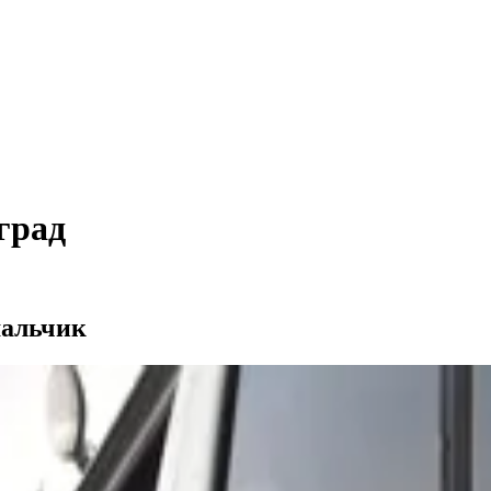
град
мальчик