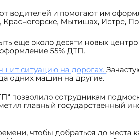
ют водителей и помогают им оформл
х, Красногорске, Мытищах, Истре, П
ыть еще около десяти новых центро
ь оформление 55% ДТП.
учшит ситуацию на дорогах.
Зачасту
зда одних машин на другие.
П“ позволило сотрудникам подмоск
тметил главный государственный и
емени, чтобы добраться до места 