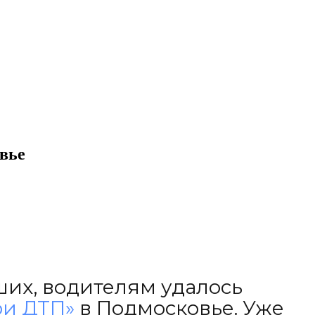
вье
ших, водителям удалось
ри ДТП»
в Подмосковье. Уже