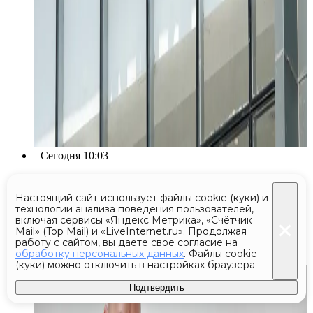
Сегодня 10:03
Видновский перинатальный
Настоящий сайт использует файлы cookie (куки) и
центр получил новое
технологии анализа поведения пользователей,
оборудование для обследования
включая сервисы «Яндекс Метрика», «Счётчик
Mail» (Top Mail) и «LiveInternet.ru». Продолжая
детей
работу с сайтом, вы даете свое согласие на
обработку персональных данных
. Файлы cookie
(куки) можно отключить в настройках браузера
Подтвердить