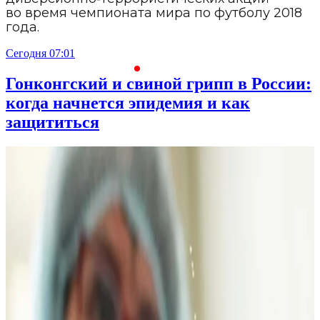
во время чемпионата мира по футболу 2018
года.
Сегодня 07:01
С
Гонконгский и свиной грипп в России:
когда начнется эпидемия и как
защититься