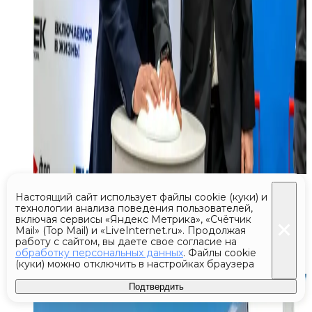
06 августа 2026 12:03
Настоящий сайт использует файлы cookie (куки) и
технологии анализа поведения пользователей,
Высокотехнологичный
включая сервисы «Яндекс Метрика», «Счётчик
досмотровой комплекс поставили
Mail» (Top Mail) и «LiveInternet.ru». Продолжая
работу с сайтом, вы даете свое согласие на
в ТЛЦ «Селятино»
обработку персональных данных
. Файлы cookie
(куки) можно отключить в настройках браузера
Подтвердить