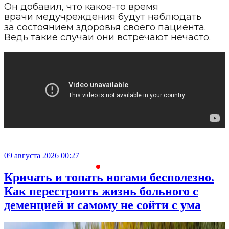
Он добавил, что какое-то время
врачи медучреждения будут наблюдать
за состоянием здоровья своего пациента.
Ведь такие случаи они встречают нечасто.
09 августа 2026 00:27
С
Кричать и топать ногами бесполезно.
Как перестроить жизнь больного с
деменцией и самому не сойти с ума