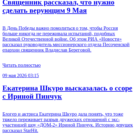
Священник рассказал, что нужно
сделать верующим 9 Мая
В День Победы важно помолиться о том, чтобы Россия
больше никогда не переживала испытаний, подобных
Великой Отечественной войне. Об этом РИА «Новости»
рассказал руководитель миссионерского отдела Песоченской
епархии священник Владислав Береговой.
Читать полностью
09 мая 2026 03:15
Екатерина Шкуро высказалась о ссоре
с Ириной Пинчук
Блогер и актриса Екатерина Шкуро дала понять, что тоже
тяжело переживает разрыв дружеских отношений с экс-
участницей шоу «ДОМ-2» Ириной Пинчук. Историю девушек
рассказал StarHit.