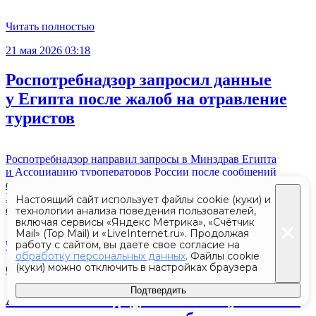
Читать полностью
21 мая 2026 03:18
Роспотребнадзор запросил данные
у Египта после жалоб на отравление
туристов
Роспотребнадзор направил запросы в Минздрав Египта
и Ассоциацию туроператоров России после сообщений
о симптомах отравления у российских туристов в отеле
Xanadu Makadi Bay. Об этом пресс-служба ведомства
Настоящий сайт использует файлы cookie (куки) и
сообщила в канале в «Максе».
технологии анализа поведения пользователей,
включая сервисы «Яндекс Метрика», «Счётчик
Mail» (Top Mail) и «LiveInternet.ru». Продолжая
работу с сайтом, вы даете свое согласие на
Читать полностью
обработку персональных данных
. Файлы cookie
(куки) можно отключить в настройках браузера
Сегодня 05:44
С
Подтвердить
Алименты на родителей: кто, сколько