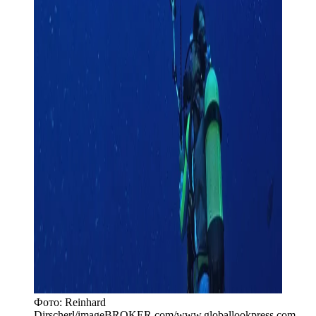
Фото:
Reinhard
Dirscherl/imageBROKER.com
/
www.globallookpress.com