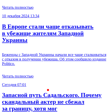
Читать полностью
10 декабря 2024 13:34
В Европе стали чаще отказывать
в убежище жителям Западной
Украины
Беженцы с Западной Украины начали все чаще сталкиваться
с отказом в получении убежища. Об этом сообщило издание
Politico.
Читать полностью
Сегодня 07:01
С
Запасной путь Садальского. Почему
скандальный актер не сбежал
за границу, хотя мог