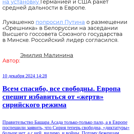
на установку
Германией и США ракет
средней дальности в Европе.
Лукашенко
попросил Путина
о размещении
«Орешника» в Белоруссии на заседании
Высшего госсовета Союзного государства
в Минске. Российский лидер согласился.
Эмилия Малинина
Автор:
10 декабря 2024 14:28
Всем спасибо, все свободны. Европа
спешит избавиться от «жертв»
сирийского режима
Правительство Башара Асада только-только пало, а в Европе
поспешили заявить, что Сирия теперь свободна, «диктатуры»
больше нет, а с ней, видимо, и войны. Потому беженцам