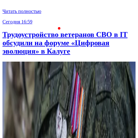
Читать полностью
Сегодня 16:59
С
Трудоустройство ветеранов СВО в IT
обсудили на форуме «Цифровая
эволюция» в Калуге