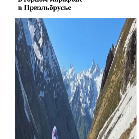
в Приэльбрусье