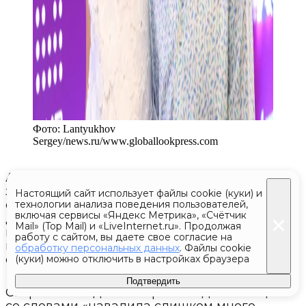
Фото:
Lantyukhov
Sergey/news.ru
/
www.globallookpress.com
Алла-Виктория и Мартин не по наслышке
знают, что такое насмешки и нападки
Настоящий сайт использует файлы cookie (куки) и
сверстников. Сегодня стало известно, что
технологии анализа поведения пользователей,
включая сервисы «Яндекс Метрика», «Счётчик
дети Филиппа Бедросовича будут
Mail» (Top Mail) и «LiveInternet.ru». Продолжая
вынуждены вернуться учиться в элитную
работу с сайтом, вы даете свое согласие на
школу в Дубай. Год занятий там, к слову,
обработку персональных данных
. Файлы cookie
стоит
почти 64 тысячи долларов
.
(куки) можно отключить в настройках браузера
Подтвердить
Скорый отъезд анонсировала дочь певца