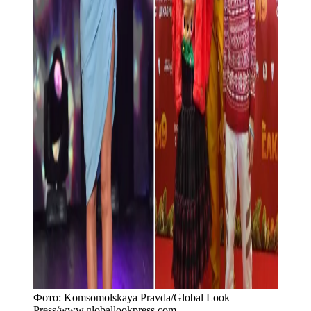
Фото:
Komsomolskaya Pravda/Global Look
Press
/
www.globallookpress.com