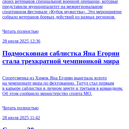
своих ветеранов специальной военной операции, которые
представили муниципалитет на межрегиональном
спортивном фестивале «Кубок мужества». Это мероприятие
собрало ветеранов боевых действий из разных регионов.
Читать полностью
28 июля 2025 12:36
Подмосковная саблистка Яна Егорян
стала трехкратной чемпионкой мира
Спортсменка из Химок Яна Егорян выиграла золото
на чемпионате мира по фехтованию. Титул стал первым
в карьере саблистки в личном зачете и третьим в командном.
Об этом сообщило министерство спорта МО.
Читать полностью
28 июля 2025 11:42