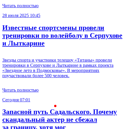
Читать полностью
28 июля 2025 10:45
Известные спортсмены провели
тренировки по волейболу в Серпухове
и Лыткарине
Звезды спорта и участники телешоу «Титаны» провели
тренировки в Серпухове и Лыткарине в рамках проекта
«Звездное лето в Подмосковье». В мероприятиях
поучаствовали более 500 человек.
Читать полностью
Сегодня 07:01
С
Запасной путь Садальского. Почему
скандальный актер не сбежал
за границу, хотя мог