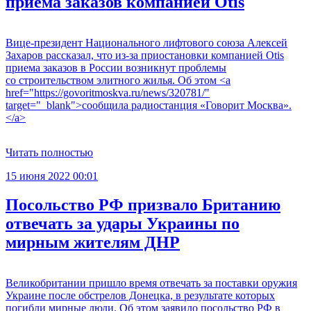
приема заказов компанией Otis
Вице-президент Национального лифтового союза Алексей
Захаров рассказал, что из-за приостановки компанией Otis
приема заказов в России возникнут проблемы
со строительством элитного жилья. Об этом <a
href="https://govoritmoskva.ru/news/320781/"
target="_blank">сообщила радиостанция «Говорит Москва».
</a>
Читать полностью
15 июня 2022 00:01
Посольство РФ призвало Британию
отвечать за удары Украины по
мирным жителям ДНР
Великобритании пришло время отвечать за поставки оружия
Украине после обстрелов Донецка, в результате которых
погибли мирные люди. Об этом заявило посольство РФ в