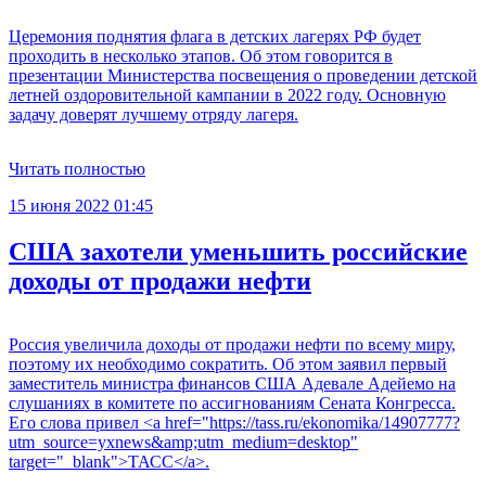
Церемония поднятия флага в детских лагерях РФ будет
проходить в несколько этапов. Об этом говорится в
презентации Министерства посвещения о проведении детской
летней оздоровительной кампании в 2022 году. Основную
задачу доверят лучшему отряду лагеря.
Читать полностью
15 июня 2022 01:45
США захотели уменьшить российские
доходы от продажи нефти
Россия увеличила доходы от продажи нефти по всему миру,
поэтому их необходимо сократить. Об этом заявил первый
заместитель министра финансов США Адевале Адейемо на
слушаниях в комитете по ассигнованиям Сената Конгресса.
Его слова привел <a href="https://tass.ru/ekonomika/14907777?
utm_source=yxnews&amp;utm_medium=desktop"
target="_blank">ТАСС</a>.