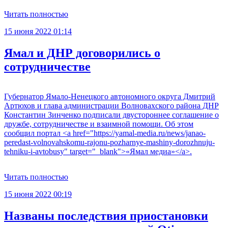
Читать полностью
15 июня 2022 01:14
Ямал и ДНР договорились о
сотрудничестве
Губернатор Ямало-Ненецкого автономного округа Дмитрий
Артюхов и глава администрации Волновахского района ДНР
Константин Зинченко подписали двустороннее соглашение о
дружбе, сотрудничестве и взаимной помощи. Об этом
сообщил портал <a href="https://yamal-media.ru/news/janao-
peredast-volnovahskomu-rajonu-pozharnye-mashiny-dorozhnuju-
tehniku-i-avtobusy" target="_blank">«Ямал медиа»</a>.
Читать полностью
15 июня 2022 00:19
Названы последствия приостановки