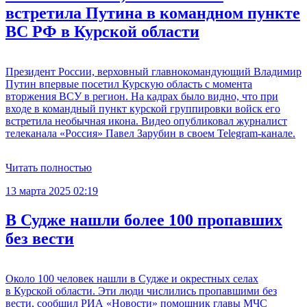
встретила Путина в командном пункте
ВС РФ в Курской области
Президент России, верховный главнокомандующий Владимир
Путин впервые посетил Курскую область с момента
вторжения ВСУ в регион. На кадрах было видно, что при
входе в командный пункт курской группировки войск его
встретила необычная икона. Видео опубликовал журналист
телеканала «Россия» Павел Зарубин в своем Telegram-канале.
Читать полностью
13 марта 2025 02:19
В Судже нашли более 100 пропавших
без вести
Около 100 человек нашли в Судже и окрестных селах
в Курской области. Эти люди числились пропавшими без
вести, сообщил РИА «Новости» помощник главы МЧС