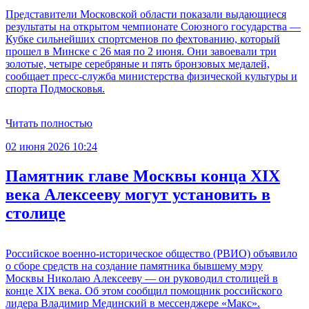
Представители Московской области показали выдающиеся
результаты на открытом чемпионате Союзного государства —
Кубке сильнейших спортсменов по фехтованию, который
прошел в Минске с 26 мая по 2 июня. Они завоевали три
золотые, четыре серебряные и пять бронзовых медалей,
сообщает пресс-служба министерства физической культуры и
спорта Подмосковья.
Читать полностью
02 июня 2026 10:24
Памятник главе Москвы конца XIX
века Алексееву могут установить в
столице
Российское военно-историческое общество (РВИО) объявило
о сборе средств на создание памятника бывшему мэру
Москвы Николаю Алексееву — он руководил столицей в
конце XIX века. Об этом сообщил помощник российского
лидера Владимир Мединский в мессенджере «Макс».