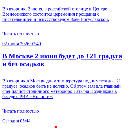
Во вторник, 2 июня, в российской столице в Центре
Вознесенского состоится церемония прощания с
писательницей и искусствоведом Зоей Богуславской.
Читать полностью
02 июня 2026 07:49
В Москве 2 июня будет до +21 градуса
и без осадков
Во вторник в Москве днем температура поднимется до +21
градуса, осадков быть не должно. Об этом заявила главный
специалист столичного метеобюро Татьяна Позднякова в
беседе с РИА «Новости».
Читать полностью
Сегодня 05:44
С