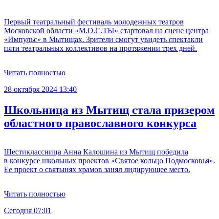
Первый театральный фестиваль молодежных театров
Московской области «М.О.С.ТЫ» стартовал на сцене центра
«Импульс» в Мытищах. Зрители смогут увидеть спектакли
пяти театральных коллективов на протяжении трех дней.
Читать полностью
28 октября 2024 13:40
Школьница из Мытищ стала призером
областного православного конкурса
Шестиклассница Анна Калошина из Мытищ победила
в конкурсе школьных проектов «Святое кольцо Подмосковья».
Ее проект о святынях храмов занял лидирующее место.
Читать полностью
Сегодня 07:01
С