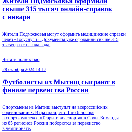
Жители Подмосковья оформили
свыше 315 тысяч онлайн-справок
с января
Жители Подмосковья могут оформить медицинские справки
через «Госуслуги». Документы уже оформили свыше 315
тысяч раз с начала года.
Читать полностью
28 октября 2024 14:17
Футболисты из Мытищ сыграют в
финале первенства России
Спортсмены из Мытищ выступят на всероссийских
соревнованиях. Игра пройдет с 1 по 6 ноября
в спорткомплексе «Территория спорта» в Сочи. Команды
из 85 регионов России поборются за первенство
в чемпионате.