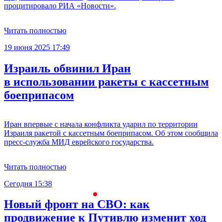
процитировало РИА «Новости».
Читать полностью
19 июня 2025 17:49
Израиль обвинил Иран
в использовании ракеты с кассетным
боеприпасом
Иран впервые с начала конфликта ударил по территории
Израиля ракетой с кассетным боеприпасом. Об этом сообщила
пресс-служба МИД еврейского государства.
Читать полностью
Сегодня 15:38
С
Новый фронт на СВО: как
продвижение к Путивлю изменит ход