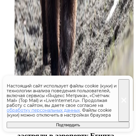
Настоящий сайт использует файлы cookie (куки) и
технологии анализа поведения пользователей,
включая сервисы «Яндекс Метрика», «Счётчик
Mail» (Top Mail) и «LiveInternet.ru». Продолжая
работу с сайтом, вы даете свое согласие на
обработку персональных данных
. Файлы cookie
Сегодня 05:55
(куки) можно отключить в настройках браузера
Подтвердить
Россияне без еды и гостиницы
застряли в аэропорту Египта