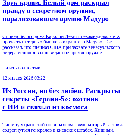
Звук крови. Белый дом раскрыл
правду о секретном оружии,
парализовавшем армию Мадуро
Спикер Белого дома Каролин Левитт рекомендовала в Х
прочесть интервью бывшего охранника Мадуро. Тот
рассказал, что спецназ США при захвате венесуэльского
лидера использовал невиданное прежде оружие.
Читать полностью
12 января 2026 03:22
Из России, но без любви. Раскрыты
секреты «Герани-5»: охотник
с ИИ и связью из космоса
Тишину украинской ночи разорвал звук, который заставил
содрогнуться генералов в киевских штабах. Хищный,