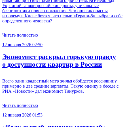
нарастающий свист реактивного двигателя. Все небо над
Украиной заняли российские дроны, уникальные
беспилотники нового поколения. Чем они так опасны
и почему в Киеве боятся, что целью «Герани-5» выбрали себе
определенного человека?
Читать полностью
12 января 2026 02:50
Экономист раскрыл горькую правду
о доступности квартир в России
Всего один квадратный метр жилья обойдется россиянину
примерно в две средние зарплаты. Такую оценку в беседе с
РИА «Новости» дал экономист Танурков.
Читать полностью
12 января 2026 01:53
«Волк сытый, ягненок мертвый».