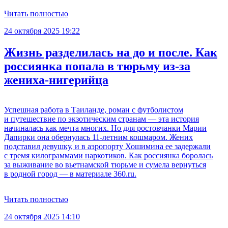
Читать полностью
24 октября 2025 19:22
Жизнь разделилась на до и после. Как
россиянка попала в тюрьму из-за
жениха-нигерийца
Успешная работа в Таиланде, роман с футболистом
и путешествие по экзотическим странам — эта история
начиналась как мечта многих. Но для ростовчанки Марии
Дапирки она обернулась 11-летним кошмаром. Жених
подставил девушку, и в аэропорту Хошимина ее задержали
с тремя килограммами наркотиков. Как россиянка боролась
за выживание во вьетнамской тюрьме и сумела вернуться
в родной город — в материале 360.ru.
Читать полностью
24 октября 2025 14:10