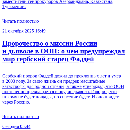
заместители генпрокуроров Азербайджана, Казахстана,
Туркмении.
Читать полностью
21 октября 2025 16:49
Пророчество о миссии России
и дьяволе в ООН: о чем предупреждал
мир сербский старец Фаддей
Сербский пророк Фаддей дожил до преклонных лет и умер
в 2003 году. За свою жизнь он предрек масштабные
катастрофы для родной страны, а также утверждал, что ООН
постепенно превращается в орудие дьявола. Говорил, что
никому не будет пощады, но спасение будет. И оно придет
через Россию.
Читать полностью
Сегодня 05:44
С