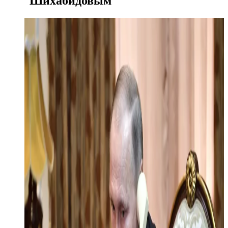
Шихабидовым