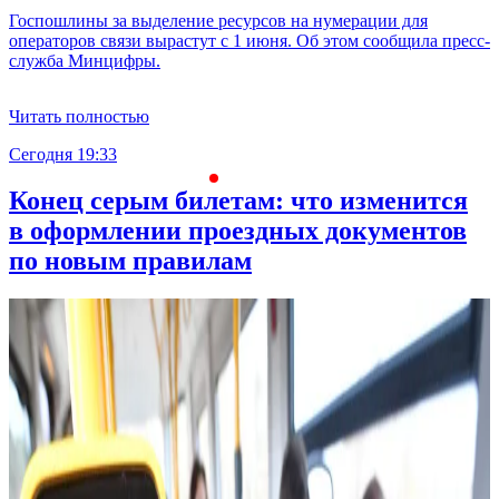
Госпошлины за выделение ресурсов на нумерации для
операторов связи вырастут с 1 июня. Об этом сообщила пресс-
служба Минцифры.
Читать полностью
Сегодня 19:33
С
Конец серым билетам: что изменится
в оформлении проездных документов
по новым правилам