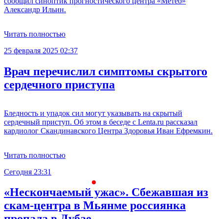
сообщил синоптик прогностического центра «Метео»
Александр Ильин.
Читать полностью
25 февраля 2025 02:37
Врач перечислил симптомы скрытого
сердечного приступа
Бледность и упадок сил могут указывать на скрытый
сердечный приступ. Об этом в беседе с Lenta.ru рассказал
кардиолог Скандинавского Центра Здоровья Иван Ефремкин.
Читать полностью
Сегодня 23:31
С
«Нескончаемый ужас». Сбежавшая из
скам-центра в Мьянме россиянка
пропала в Дубае