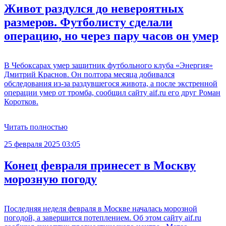
Живот раздулся до невероятных
размеров. Футболисту сделали
операцию, но через пару часов он умер
В Чебоксарах умер защитник футбольного клуба «Энергия»
Дмитрий Краснов. Он полтора месяца добивался
обследования из-за раздувшегося живота, а после экстренной
операции умер от тромба, сообщил сайту aif.ru его друг Роман
Коротков.
Читать полностью
25 февраля 2025 03:05
Конец февраля принесет в Москву
морозную погоду
Последняя неделя февраля в Москве началась морозной
погодой, а завершится потеплением. Об этом сайту aif.ru