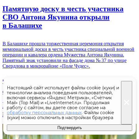
Памятную доску в честь участника
СВО Антона Якунина открыли
в Балашихе
В Балашихе прошла торжественная церемония открытия
мемориальной доски в честь участника специальной военной
операции и кавалера ордена Мужества Антона Якунина.
Памятный знак установили на фасаде дома № 37 по улице
Свердлова в микрорайоне «Поле Чудес».
Читать полностью
Настоящий сайт использует файлы cookie (куки) и
Сегодня 19:11
С
технологии анализа поведения пользователей,
включая сервисы «Яндекс Метрика», «Счётчик
Mail» (Top Mail) и «LiveInternet.ru». Продолжая
Испанские слизни в саду и огороде:
работу с сайтом, вы даете свое согласие на
как защитить участок от вредителей
обработку персональных данных
. Файлы cookie
(куки) можно отключить в настройках браузера
Подтвердить