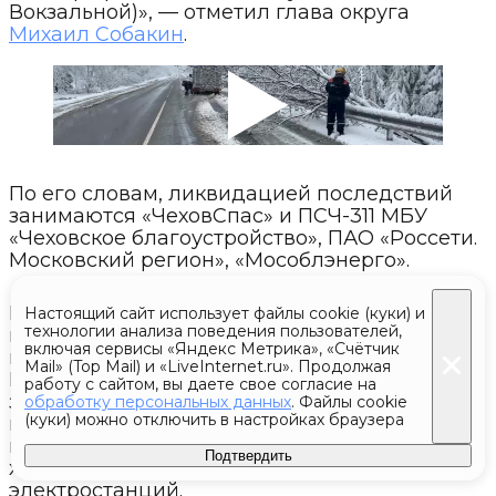
Вокзальной)», — отметил глава округа
Михаил Собакин
.
По его словам, ликвидацией последствий
занимаются «ЧеховСпас» и ПСЧ-311 МБУ
«Чеховское благоустройство», ПАО «Россети.
Московский регион», «Мособлэнерго».
Губернатор Подмосковья
Андрей Воробьев
Настоящий сайт использует файлы cookie (куки) и
технологии анализа поведения пользователей,
взял на личный контроль ход
включая сервисы «Яндекс Метрика», «Счётчик
восстановительных работ в округах.
Mail» (Top Mail) и «LiveInternet.ru». Продолжая
В ликвидации последствий непогоды
работу с сайтом, вы даете свое согласие на
задействовали 120 бригад электриков
обработку персональных данных
. Файлы cookie
(куки) можно отключить в настройках браузера
из компаний «Россети», «Мособлэнерго»
и «Мособлгаз», 22 бригады лесного
Подтвердить
хозяйства, а также 40 передвижных
электростанций.