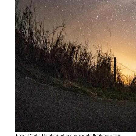
Фото:
Daniel Reinhardt/dpa
/
www.globallookpress.com