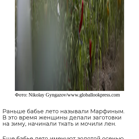
Фото:
Nikolay Gyngazov
/
www.globallookpress.com
Раньше бабье лето называли Марфиным.
В это время женщины делали заготовки
на зиму, начинали ткать и мочили лен.
Еще бабье лето именуют золотой осенью.