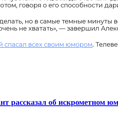
том, говоря о его способности дари
делать, но в самые темные минуты в
очень не хватать», — завершил Алек
й спасал всех своим юмором
. Телев
гант рассказал об искрометном ю