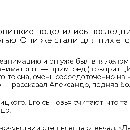
овицкие поделились последни
тью. Они же стали для них ег
реанимацию и он уже был в тяжелом
ниматолог — прим. ред.) говорит: „
го-то сна, очень сосредоточенно на
!“» — рассказал Александр, подняв б
цкого. Его сыновья считают, что та
цо.
амочувствии отец всегда отвечал: «Д