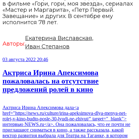
в фильме «Гори, гори, моя звезда», сериалах
«Мастер и Маргарита», «Петр Первый.
Завещание» и других. В сентябре ему
исполнится 78 лет.
Екатерина Виславская,
Авторы:
Иван Степанов
03 августа 2022 20:46
Актриса Ирина Апексимова
пожаловалась на отсутствие
предложений ролей в кино
Актриса Ирина Апексимова дала<a
href="https://news.ru/culture/irina-apeksimova-dlya-menya-net-
rolej-v-kino-budto-posle-30-lyudi-ne-zhivut/" target="_blank">
интервью NEWS.ru</a>. Она пожаловалась, что ее почти не
приглашают сниматься в кино, а также рассказала, какой
вектор развития выбрала для Театра на Таганке, в котором