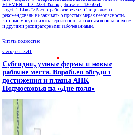
ELEMENT_ID=22335&amp;sphrase_id=4205964"
target="_blank">Роспотребнадзоре</a>. Специалисты
рекомендовали не забывать о простых мерах безопасности,
которые могут снизить вероятность заразиться коронавирусом
и другими респираторными заболеваниями.
Читать полностью
Сегодня 18:41
С
Субсидии, умные фермы и новые
рабочие места. Воробьев обсудил
достижения и планы АПК
Подмосковья на «Дне поля»