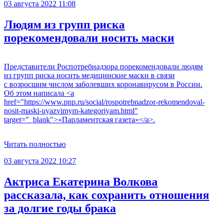
03 августа 2022 11:08
Людям из групп риска
порекомендовали носить маски
Представители Роспотребнадзора порекомендовали людям
из групп риска носить медицинские маски в связи
с возросшим числом заболевших коронавирусом в России.
Об этом написала <a
href="https://www.pnp.ru/social/rospotrebnadzor-rekomendoval-
nosit-maski-uyazvimym-kategoriyam.html"
target="_blank">«Парламентская газета»</a>.
Читать полностью
03 августа 2022 10:27
Актриса Екатерина Волкова
рассказала, как сохранить отношения
за долгие годы брака