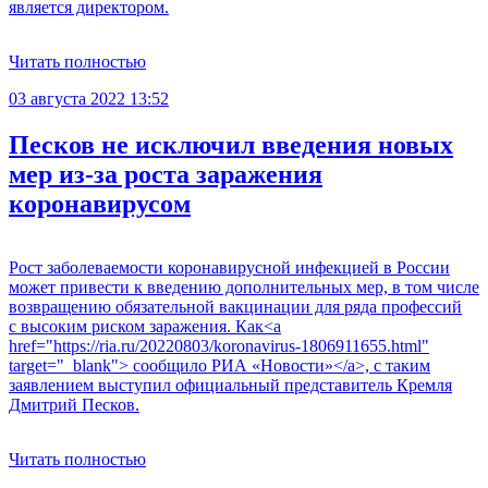
является директором.
Читать полностью
03 августа 2022 13:52
Песков не исключил введения новых
мер из-за роста заражения
коронавирусом
Рост заболеваемости коронавирусной инфекцией в России
может привести к введению дополнительных мер, в том числе
возвращению обязательной вакцинации для ряда профессий
с высоким риском заражения. Как<a
href="https://ria.ru/20220803/koronavirus-1806911655.html"
target="_blank"> сообщило РИА «Новости»</a>, с таким
заявлением выступил официальный представитель Кремля
Дмитрий Песков.
Читать полностью