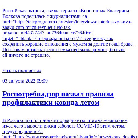
Российская актриса, звезда сериала «Воронины» Екатерина
Волкова поделилась с журналистами <a
href="https://teleprogramma.pro/stars/interview/ekaterina-volkova-
znayu-chto-muzh-revnuet-i-eto-tak-
priyatno_nid4327447_au73640au_cr73640cr"
target="_blank">Teleprogramma.pro</a> секретом, как
сохранить хорошие отношения с мужем за долгие годы брака.
По словам артистки, если семья пережила ремонт, больше
ей ничего не страшно.
Читать полностью
03 августа 2022 09:09
Роспотребнадзор назвал правила
профилактики ковида летом
В Россию пришли новые подварианты штамма «омикрон»,
из-за чего выросли риски заболеть COVID-19 этим летом,
предупредили в <a
href="https://www.rospotrebnadzor.ru/about/info/news/news_details.