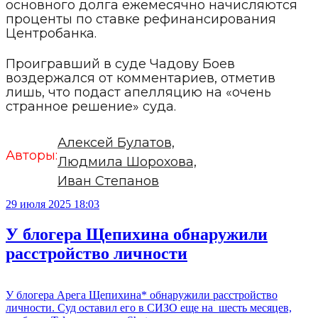
основного долга ежемесячно начисляются
проценты по ставке рефинансирования
Центробанка.
Проигравший в суде Чадову Боев
воздержался от комментариев, отметив
лишь, что подаст апелляцию на «очень
странное решение» суда.
Алексей Булатов,
Авторы:
Людмила Шорохова,
Иван Степанов
29 июля 2025 18:03
У блогера Щепихина обнаружили
расстройство личности
У блогера Арега Щепихина* обнаружили расстройство
личности. Суд оставил его в СИЗО еще на шесть месяцев,