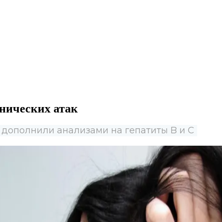
анических атак
 дополнили анализами на гепатиты B и C