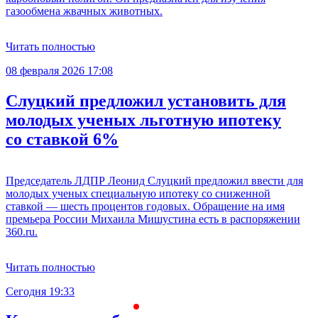
газообмена жвачных животных.
Читать полностью
08 февраля 2026 17:08
Слуцкий предложил установить для
молодых ученых льготную ипотеку
со ставкой 6%
Председатель ЛДПР Леонид Слуцкий предложил ввести для
молодых ученых специальную ипотеку со сниженной
ставкой — шесть процентов годовых. Обращение на имя
премьера России Михаила Мишустина есть в распоряжении
360.ru.
Читать полностью
Сегодня 19:33
С