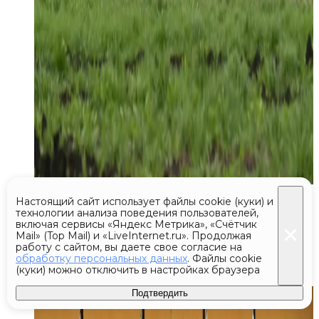
Сегодня 20:56
Настоящий сайт использует файлы cookie (куки) и
технологии анализа поведения пользователей,
Гутерриш призвал США
включая сервисы «Яндекс Метрика», «Счётчик
Mail» (Top Mail) и «LiveInternet.ru». Продолжая
и Россию вернуться к диалогу
работу с сайтом, вы даете свое согласие на
обработку персональных данных
. Файлы cookie
по контролю над ЯО
(куки) можно отключить в настройках браузера
Подтвердить