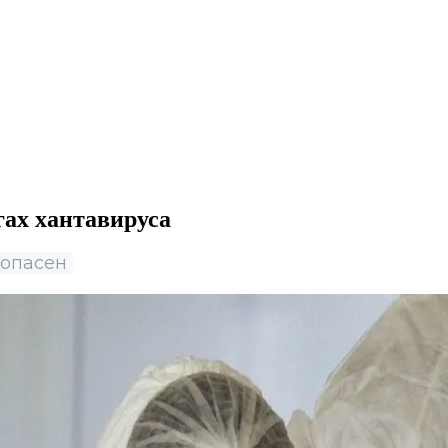
гах хантавируса
 опасен