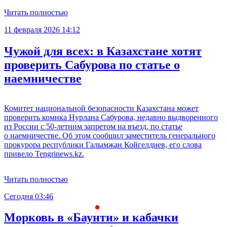
Читать полностью
11 февраля 2026 14:12
Чужой для всех: в Казахстане хотят
проверить Сабурова по статье о
наемничестве
Комитет национальной безопасности Казахстана может
проверить комика Нурлана Сабурова, недавно выдворенного
из России с 50-летним запретом на въезд, по статье
о наемничестве. Об этом сообщил заместитель генерального
прокурора республики Галымжан Койгелдиев, его слова
привело Tengrinews.kz.
Читать полностью
Сегодня 03:46
С
Морковь в «Баунти» и кабачки