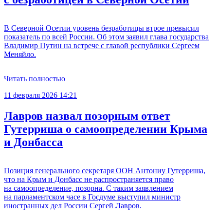
В Северной Осетии уровень безработицы втрое превысил
показатель по всей России. Об этом заявил глава государства
Владимир Путин на встрече с главой республики Сергеем
Меняйло.
Читать полностью
11 февраля 2026 14:21
Лавров назвал позорным ответ
Гутерриша о самоопределении Крыма
и Донбасса
Позиция генерального секретаря ООН Антониу Гутерриша,
что на Крым и Донбасс не распространяется право
на самоопределение, позорна. С таким заявлением
на парламентском часе в Госдуме выступил министр
иностранных дел России Сергей Лавров.