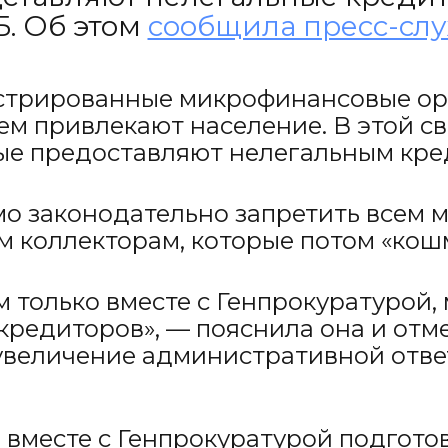
Б. Об этом
сообщила пресс-сл
истрированные микрофинансовые ор
ем привлекают население. В этой с
орые предоставляют нелегальным кр
имо законодательно запретить все
 коллекторам, которые потом «кош
 только вместе с Генпрокуратурой, 
кредиторов», — пояснила она и отме
 увеличение административной отве
 вместе с Генпрокуратурой подгот