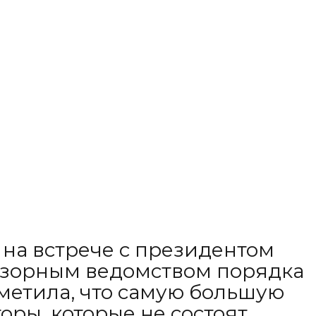
на встрече с президентом
дзорным ведомством порядка
метила, что самую большую
ры, которые не состоят