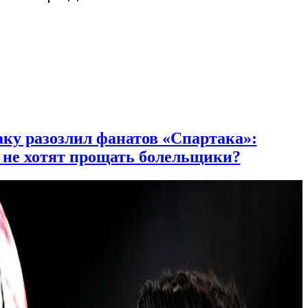
ку разозлил фанатов «Спартака»:
 не хотят прощать болельщики?