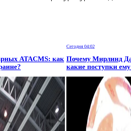
Сегодня 04:02
дарных ATACMS: как
Почему Мирлинд Да
раине?
какие поступки ему