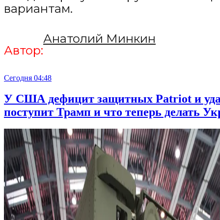
вариантам.
Анатолий Минкин
Автор:
Сегодня 04:48
У США дефицит защитных Patriot и у
поступит Трамп и что теперь делать Ук