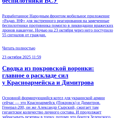
беспилотники ВСУ
Разработанное Народным фронтом мобильное приложение
«Радар. НФ» для экстренного реагирования на замеченные
беспилотники противника помогло в ликвидации вражеских
дронов накануне. Ночью на 23 октября через него поступило
55 сигналов от граждан.
Читать полностью
23 октября 2025 11:59
Сводка из покровской воронки:
главное о раскладе сил
у Красноармейска и Димитрова
Основной формирующийся котел для украинской армии
сейчас — это Красноармейск (Покровск) и Димитров.
Генерал-200, он же Александр Сырский, сжигает там
гигантское количество личного состава. И продолжает
забрасывать резервы в топку, потому что боится Зеленского.