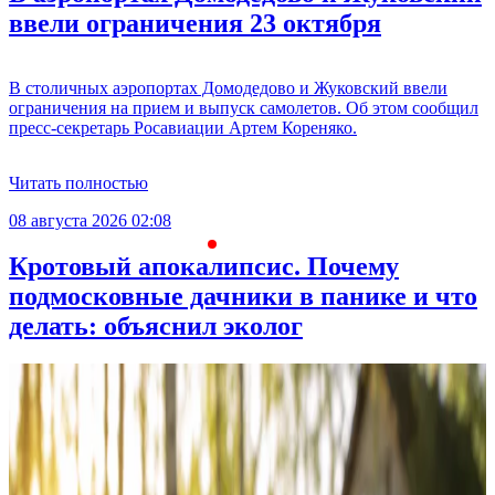
ввели ограничения 23 октября
В столичных аэропортах Домодедово и Жуковский ввели
ограничения на прием и выпуск самолетов. Об этом сообщил
пресс-секретарь Росавиации Артем Кореняко.
Читать полностью
08 августа 2026 02:08
С
Кротовый апокалипсис. Почему
подмосковные дачники в панике и что
делать: объяснил эколог