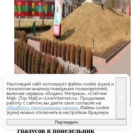
Настоящий сайт использует файлы cookie (куки) и
технологии анализа поведения пользователей,
включая сервисы «Яндекс Метрика», «Счётчик
Mail» (Top Mail) и «LiveInternet.ru». Продолжая
работу с сайтом, вы даете свое согласие на
обработку персональных данных
. Файлы cookie
Сегодня 07:46
(куки) можно отключить в настройках браузера
Москвичам пообещали +27
Подтвердить
градусов в понедельник