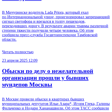
В Мичуринске водитель Lada Priora, который ехал
по Интернациональной улице, проигнорировал запрещающий
сигнал светофора и врезался в толпу пешеходов,
переходивших дорогу. В результате аварии травмы различной
степени тяжести получили четыре человека. Об этом
сообщила пресс-служба Госавтоинспекции Тамбовской
области.
Читать полностью
23 апреля 2025 12:09
Обыски по делу о нежелательной
организации прошли у бывших
мундепов Москвы
В Москве провели обыски в квартирах бывших
муниципальных депутатов Ильи Азара*, Игоря Глека, Галины
Фильченко и Нодари Хананашвили. Об этом ТАСС сообщили