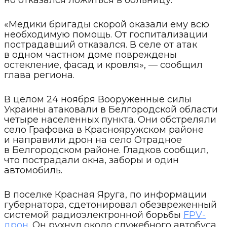
но отказался ложиться в больницу.
«Медики бригады скорой оказали ему всю
необходимую помощь. От госпитализации
пострадавший отказался. В селе от атак
в одном частном доме повреждены
остекление, фасад и кровля», — сообщил
глава региона.
В целом 24 ноября Вооруженные силы
Украины атаковали в Белгородской области
четыре населенных пункта. Они обстреляли
село Графовка в Краснояружском районе
и направили дрон на село Отрадное
в Белгородском районе. Гладков сообщил,
что пострадали окна, заборы и один
автомобиль.
В поселке Красная Яруга, по информации
губернатора, сдетонировал обезвреженный
системой радиоэлектронной борьбы
FPV-
дрон
. Он рухнул около служебного автобуса