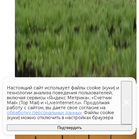
Сегодня 20:56
Настоящий сайт использует файлы cookie (куки) и
технологии анализа поведения пользователей,
включая сервисы «Яндекс Метрика», «Счётчик
Гутерриш призвал США
Mail» (Top Mail) и «LiveInternet.ru». Продолжая
и Россию вернуться к диалогу
работу с сайтом, вы даете свое согласие на
обработку персональных данных
. Файлы cookie
по контролю над ЯО
(куки) можно отключить в настройках браузера
Подтвердить