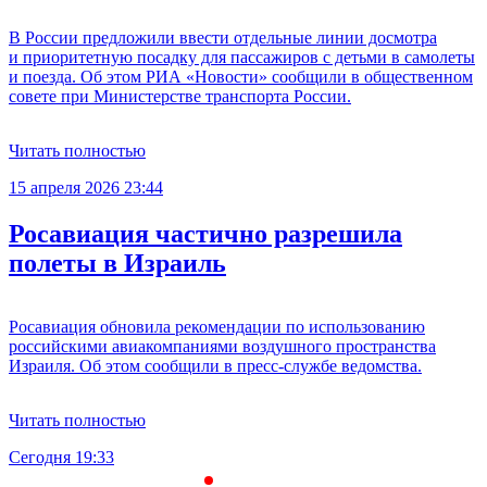
В России предложили ввести отдельные линии досмотра
и приоритетную посадку для пассажиров с детьми в самолеты
и поезда. Об этом РИА «Новости» сообщили в общественном
совете при Министерстве транспорта России.
Читать полностью
15 апреля 2026 23:44
Росавиация частично разрешила
полеты в Израиль
Росавиация обновила рекомендации по использованию
российскими авиакомпаниями воздушного пространства
Израиля. Об этом сообщили в пресс-службе ведомства.
Читать полностью
Сегодня 19:33
С