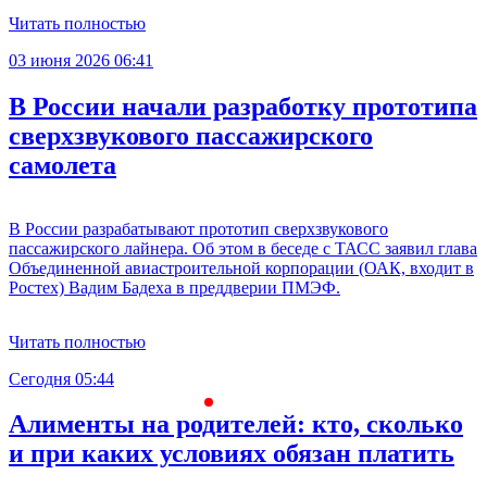
Читать полностью
03 июня 2026 06:41
В России начали разработку прототипа
сверхзвукового пассажирского
самолета
В России разрабатывают прототип сверхзвукового
пассажирского лайнера. Об этом в беседе с ТАСС заявил глава
Объединенной авиастроительной корпорации (ОАК, входит в
Ростех) Вадим Бадеха в преддверии ПМЭФ.
Читать полностью
Сегодня 05:44
С
Алименты на родителей: кто, сколько
и при каких условиях обязан платить