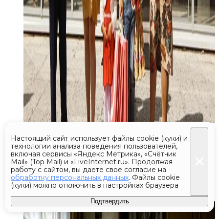
Сегодня 05:49
Эксклюзив
Настоящий сайт использует файлы cookie (куки) и
технологии анализа поведения пользователей,
включая сервисы «Яндекс Метрика», «Счётчик
Адвокат назвал четыре условия,
Mail» (Top Mail) и «LiveInternet.ru». Продолжая
когда родители могут взыскать
работу с сайтом, вы даете свое согласие на
обработку персональных данных
. Файлы cookie
алименты с детей
(куки) можно отключить в настройках браузера
Подтвердить