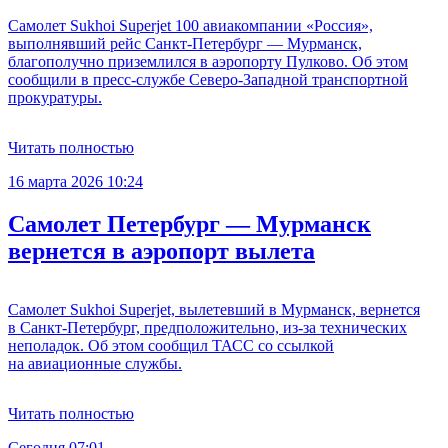
Самолет Sukhoi Superjet 100 авиакомпании «Россия»,
выполнявший рейс Санкт-Петербург — Мурманск,
благополучно приземлился в аэропорту Пулково. Об этом
сообщили в пресс-службе Северо-Западной транспортной
прокуратуры.
Читать полностью
16 марта 2026 10:24
Самолет Петербург — Мурманск
вернется в аэропорт вылета
Самолет Sukhoi Superjet, вылетевший в Мурманск, вернется
в Санкт-Петербург, предположительно, из-за технических
неполадок. Об этом сообщил ТАСС со ссылкой
на авиационные службы.
Читать полностью
Сегодня 07:01
С