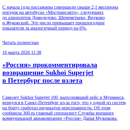
С начала года пассажиры совершили свыше 2,1 миллиона
поездок на автобусах «Мострансавто», следующих
до аэропортов Домодедово, Шереметьево, Внуково
и Жуковский. Это число превышает прошлогодние
показатели за аналогичный период на 6%.
Читать полностью
16 марта 2026 11:38
«Россия» прокомментировала
возвращение Sukhoi Superjet
в Петербург после взлета
Самолет Sukhoi Superjet 100, выполнявший рейс в Мурманск,
вернулся в Санкт-Петербург из-за того, что у одной из систем
на борту сработал индикатор неисправности. Об этом
сообщила 360.ru главный специалист Службы внешних
коммуникаций авиакомпании «Россия» Дарья Мужикова.