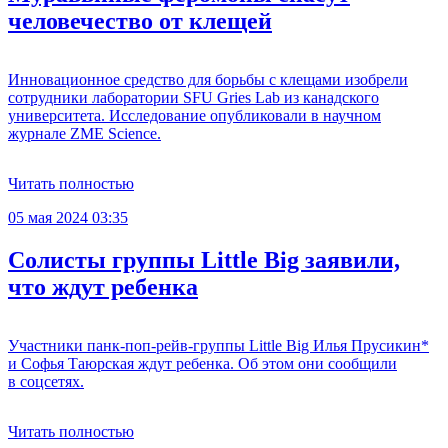
человечество от клещей
Инновационное средство для борьбы с клещами изобрели
сотрудники лаборатории SFU Gries Lab из канадского
университета. Исследование опубликовали в научном
журнале ZME Science.
Читать полностью
05 мая 2024 03:35
Солисты группы Little Big заявили,
что ждут ребенка
Участники панк-поп-рейв-группы Little Big Илья Прусикин*
и Софья Таюрская ждут ребенка. Об этом они сообщили
в соцсетях.
Читать полностью