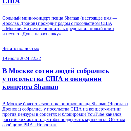
США
Сольный мини-концерт певца Shaman (настоящее имя —
Ярослав Дронов) проходит рядом с посольством США
в Москве. На нем исполнитель представил новый клип
и песню «Душа нараспашку».
Читать полностью
19 июля 2024 22:22
В Москве сотни людей собрались
у посольства США в ожидании
концерта Shaman
В Москве более тысячи поклонников певца Shaman (Ярослава
Дронова) собрались у посольства США на концерт-митинг
против цензуры в соцсетях и блокировки YouTube-каналов
российских артистов, чтобы поддержать музыканта. Об этом
сообщило РИА «Новости».