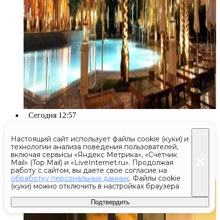
Сегодня 12:57
Раненый кабан спустился
Настоящий сайт использует файлы cookie (куки) и
технологии анализа поведения пользователей,
в метро Будапешта и забрел
включая сервисы «Яндекс Метрика», «Счётчик
в вагон
Mail» (Top Mail) и «LiveInternet.ru». Продолжая
работу с сайтом, вы даете свое согласие на
обработку персональных данных
. Файлы cookie
(куки) можно отключить в настройках браузера
Подтвердить