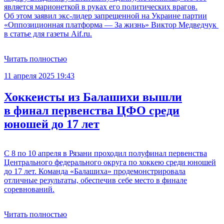
является марионеткой в руках его политических врагов.
Об этом заявил экс-лидер запрещенной на Украине партии
«Оппозиционная платформа — За жизнь» Виктор Медведчук
в статье для газеты Aif.ru.
Читать полностью
11 апреля 2025 19:43
Хоккеисты из Балашихи вышли
в финал первенства ЦФО среди
юношей до 17 лет
С 8 по 10 апреля в Рязани проходил полуфинал первенства
Центрального федерального округа по хоккею среди юношей
до 17 лет. Команда «Балашиха» продемонстрировала
отличные результаты, обеспечив себе место в финале
соревнований.
Читать полностью