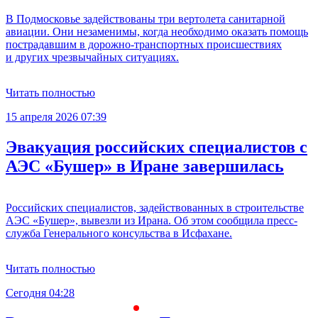
В Подмосковье задействованы три вертолета санитарной
авиации. Они незаменимы, когда необходимо оказать помощь
пострадавшим в дорожно-транспортных происшествиях
и других чрезвычайных ситуациях.
Читать полностью
15 апреля 2026 07:39
Эвакуация российских специалистов с
АЭС «Бушер» в Иране завершилась
Российских специалистов, задействованных в строительстве
АЭС «Бушер», вывезли из Ирана. Об этом сообщила пресс-
служба Генерального консульства в Исфахане.
Читать полностью
Сегодня 04:28
С