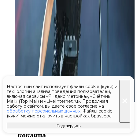
Настоящий сайт использует файлы cookie (куки) и
технологии анализа поведения пользователей,
включая сервисы «Яндекс Метрика», «Счётчик
Mail» (Top Mail) и «LiveInternet.ru». Продолжая
Сегодня 01:42
работу с сайтом, вы даете свое согласие на
обработку персональных данных
. Файлы cookie
(куки) можно отключить в настройках браузера
Полиция Испании и Эквадора
конфисковала более 21 тонны
Подтвердить
кокаина