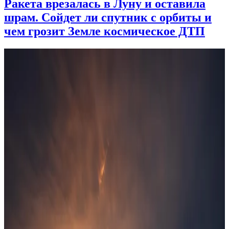
Ракета врезалась в Луну и оставила
шрам. Сойдет ли спутник с орбиты и
чем грозит Земле космическое ДТП