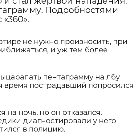
 и стал жертвой нападения.
нтаграмму. Подробностями
«360».
вартире не нужно произносить, при
риближаться, и уж тем более
выцарапать пентаграмму на лбу
стя время пострадавший попросился
 на ночь, но он отказался.
едики диагностировали у него
тился в полицию.