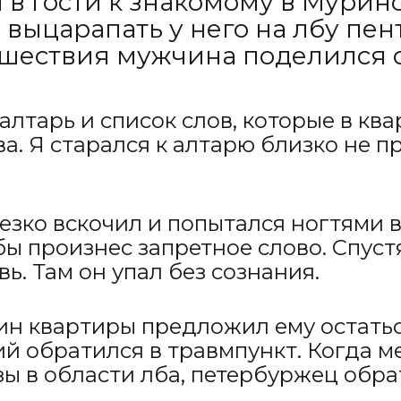
в гости к знакомому в Мурино
 выцарапать у него на лбу пе
шествия мужчина поделился с 
ь алтарь и список слов, которые в к
ва. Я старался к алтарю близко не п
езко вскочил и попытался ногтями 
кобы произнес запретное слово. Спу
ь. Там он упал без сознания.
ин квартиры предложил ему остаться
 обратился в травмпункт. Когда м
зы в области лба, петербуржец обра