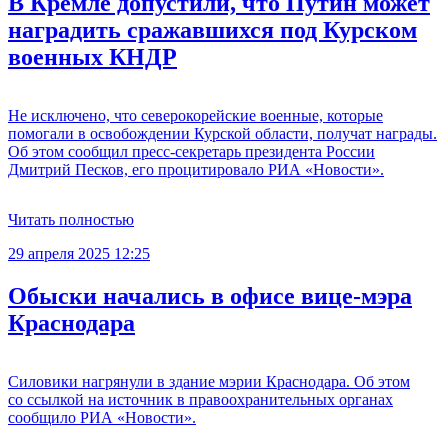
В Кремле допустили, что Путин может
наградить сражавшихся под Курском
военных КНДР
Не исключено, что северокорейские военные, которые
помогали в освобождении Курской области, получат награды.
Об этом сообщил пресс-секретарь президента России
Дмитрий Песков, его процитировало РИА «Новости».
Читать полностью
29 апреля 2025 12:25
Обыски начались в офисе вице-мэра
Краснодара
Силовики нагрянули в здание мэрии Краснодара. Об этом
со ссылкой на источник в правоохранительных органах
сообщило РИА «Новости».