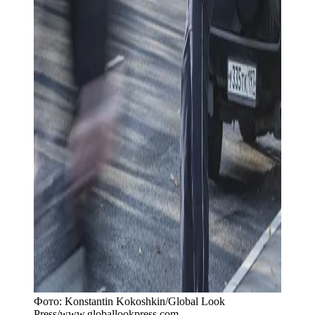
Фото:
Konstantin Kokoshkin/Global Look
Press
/
www.globallookpress.com